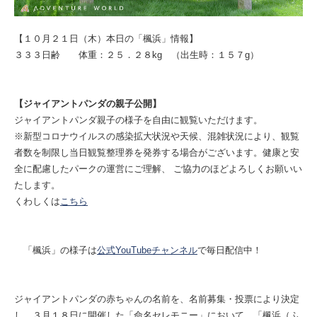
【１０月２１日（木）本日の「楓浜」情報】
３３３日齢 体重：２５．２８kg （出生時：１５７g）
【ジャイアントパンダの親子公開】
ジャイアントパンダ親子の様子を自由に観覧いただけます。
※新型コロナウイルスの感染拡大状況や天候、混雑状況により、観覧
者数を制限し当日観覧整理券を発券する場合がございます。健康と安
全に配慮したパークの運営にご理解、 ご協力のほどよろしくお願いい
たします。
くわしくは
こちら
「楓浜」の様子は
公式YouTubeチャンネル
で毎日配信中！
ジャイアントパンダの赤ちゃんの名前を、名前募集・投票により決定
し、３月１８日に開催した「命名セレモニー」において、「楓浜（ふ