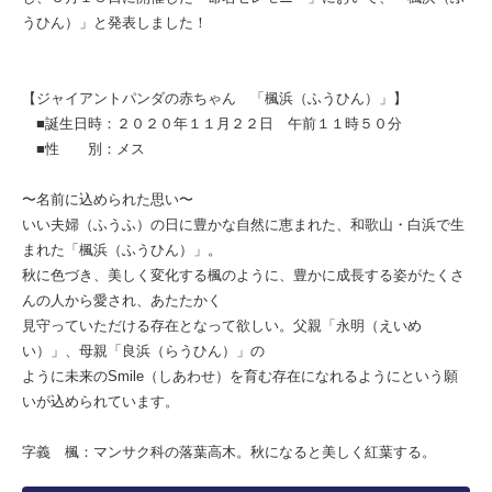
うひん）」と発表しました！
【ジャイアントパンダの赤ちゃん 「楓浜（ふうひん）」】
■誕生日時：２０２０年１１月２２日 午前１１時５０分
■性 別：メス
〜名前に込められた思い〜
いい夫婦（ふうふ）の日に豊かな自然に恵まれた、和歌山・白浜で生
まれた「楓浜（ふうひん）」。
秋に色づき、美しく変化する楓のように、豊かに成長する姿がたくさ
んの人から愛され、あたたかく
見守っていただける存在となって欲しい。父親「永明（えいめ
い）」、母親「良浜（らうひん）」の
ように未来のSmile（しあわせ）を育む存在になれるようにという願
いが込められています。
字義 楓：マンサク科の落葉高木。秋になると美しく紅葉する。