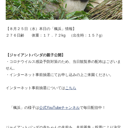
【８月２５日（水）本日の「楓浜」情報】
２７６日齢 体重：１７．７２kg （出生時：１５７g）
【ジャイアントパンダの親子公開】
・コロナウイルス感染予防対策のため、当日観覧券の配布はございま
せん。
・インターネット事前抽選にてお申し込みの上ご来園ください。
インターネット事前抽選については
こちら
「楓浜」の様子は
公式YouTubeチャンネル
で毎日配信中！
ジャイアントパンダの赤ちゃんの名前を、名前募集・投票により決定