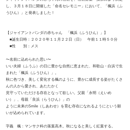
し、３月１８日に開催した「命名セレモニー」において、「楓浜（ふ
うひん）」と発表しました！
【ジャイアントパンダの赤ちゃん 「楓浜（ふうひん）」】
■誕生日時：２０２０年１１月２２日（日） 午前１１時５０分
■性 別：メス
〜名前に込められた思い〜
いい夫婦（ふうふ）の日に豊かな自然に恵まれた、和歌山・白浜で生
まれた「楓浜（ふうひん）」。
秋に色づき、美しく変化する楓のように、豊かに成長する姿がたくさ
んの人から愛され、あたたかく
見守っていただける存在となって欲しい。父親「永明（えいめ
い）」、母親「良浜（らうひん）」の
ように未来のSmile（しあわせ）を育む存在になれるようにという願
いが込められています。
字義 楓：マンサク科の落葉高木。秋になると美しく紅葉する。