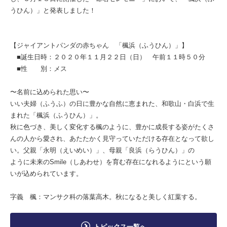
うひん）」と発表しました！
【ジャイアントパンダの赤ちゃん 「楓浜（ふうひん）」】
■誕生日時：２０２０年１１月２２日（日） 午前１１時５０分
■性 別：メス
〜名前に込められた思い〜
いい夫婦（ふうふ）の日に豊かな自然に恵まれた、和歌山・白浜で生
まれた「楓浜（ふうひん）」。
秋に色づき、美しく変化する楓のように、豊かに成長する姿がたくさ
んの人から愛され、あたたかく見守っていただける存在となって欲し
い。父親「永明（えいめい）」、母親「良浜（らうひん）」の
ように未来のSmile（しあわせ）を育む存在になれるようにという願
いが込められています。
字義 楓：マンサク科の落葉高木。秋になると美しく紅葉する。
トピックス一覧へ