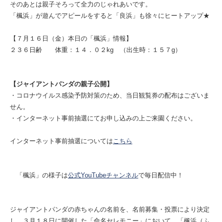
そのあとは親子そろって全力のじゃれあいです。
「楓浜」が遊んでアピールをすると「良浜」も徐々にヒートアップ★
【７月１６日（金）本日の「楓浜」情報】
２３６日齢 体重：１４．０２kg （出生時：１５７g）
【ジャイアントパンダの親子公開】
・コロナウイルス感染予防対策のため、当日観覧券の配布はございま
せん。
・インターネット事前抽選にてお申し込みの上ご来園ください。
インターネット事前抽選については
こちら
「楓浜」の様子は
公式YouTubeチャンネル
で毎日配信中！
ジャイアントパンダの赤ちゃんの名前を、名前募集・投票により決定
し、３月１８日に開催した「命名セレモニー」において、「楓浜（ふ