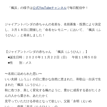
「楓浜」の様子は
公式YouTubeチャンネル
で毎日配信中！
ジャイアントパンダの赤ちゃんの名前を、名前募集・投票により決定
し、３月１８日に開催した「命名セレモニー」において、「楓浜（ふ
うひん）」と発表しました！
【ジャイアントパンダの赤ちゃん 「楓浜（ふうひん）」】
■誕生日時：２０２０年１１月２２日（日） 午前１１時５０分
■性 別：メス
〜名前に込められた思い〜
いい夫婦（ふうふ）の日に豊かな自然に恵まれた、和歌山・白浜で生
まれた「楓浜（ふうひん）」。
秋に色づき、美しく変化する楓のように、豊かに成長する姿がたくさ
んの人から愛され、あたたかく
見守っていただける存在となって欲しい。父親「永明（えいめ
い）」、母親「良浜（らうひん）」の