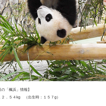
日の「楓浜」情報】
２．５４kg （出生時：１５７g）