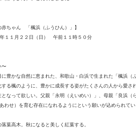
の赤ちゃん 「楓浜（ふうひん）」】
年１１月２２日（日） 午前１１時５０分
い〜
日に豊かな自然に恵まれた、和歌山・白浜で生まれた「楓浜（
化する楓のように、豊かに成長する姿がたくさんの人から愛さ
在となって欲しい。父親「永明（えいめい）」、母親「良浜（
（しあわせ）を育む存在になれるようにという願いが込められて
の落葉高木。秋になると美しく紅葉する。