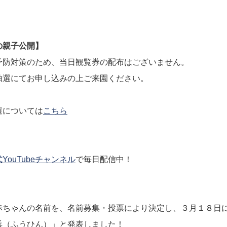
の親子公開】
予防対策のため、当日観覧券の配布はございません。
抽選にてお申し込みの上ご来園ください。
選については
こちら
YouTubeチャンネル
で毎日配信中！
赤ちゃんの名前を、名前募集・投票により決定し、３月１８日
浜（ふうひん）」と発表しました！