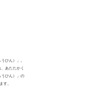
ふうひん）」。
れ、あたたかく
らうひん）」の
います。