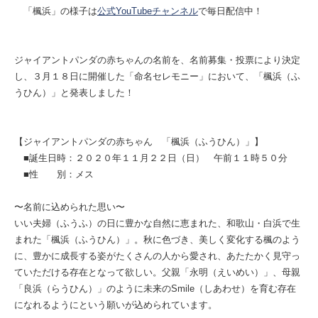
「楓浜」の様子は
公式YouTubeチャンネル
で毎日配信中！
ジャイアントパンダの赤ちゃんの名前を、名前募集・投票により決定
し、３月１８日に開催した「命名セレモニー」において、「楓浜（ふ
うひん）」と発表しました！
【ジャイアントパンダの赤ちゃん 「楓浜（ふうひん）」】
■誕生日時：２０２０年１１月２２日（日） 午前１１時５０分
■性 別：メス
〜名前に込められた思い〜
いい夫婦（ふうふ）の日に豊かな自然に恵まれた、和歌山・白浜で生
まれた「楓浜（ふうひん）」。秋に色づき、美しく変化する楓のよう
に、豊かに成長する姿がたくさんの人から愛され、あたたかく見守っ
ていただける存在となって欲しい。父親「永明（えいめい）」、母親
「良浜（らうひん）」のように未来のSmile（しあわせ）を育む存在
になれるようにという願いが込められています。