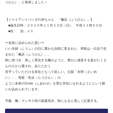
うひん）」と発表しました！
【ジャイアントパンダの赤ちゃん 「楓浜（ふうひん）」】
■誕生日時：２０２０年１１月２２日（日） 午前１１時５０分
■性 別：メス
〜名前に込められた思い〜
いい夫婦（ふうふ）の日に豊かな自然に恵まれた、和歌山・白浜で生
まれた「楓浜（ふうひん）」。
秋に色づき、美しく変化する楓のように、豊かに成長する姿がたくさ
んの人から愛され、あたたかく
見守っていただける存在となって欲しい。父親「永明（えいめ
い）」、母親「良浜（らうひん）」の
ように未来のSmile（しあわせ）を育む存在になれるようにという願
いが込められています。
字義 楓：マンサク科の落葉高木。秋になると美しく紅葉する。