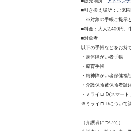
■販売場所：
アドベンチ
■引き換え場所：ご来
※対象の手帳ご提示と
■料金：大人2,400円、中
■対象者
以下の手帳などをお持
・身体障がい者手帳
・療育手帳
・精神障がい者保健福
・介護保険被保険者証(
・ミライロID(スマー
※ミライロIDについて詳しくはこち
（介護者について）