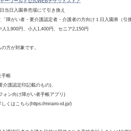
ャーワールド公式WEBチケットストア
園日当日入園券売場にて引き換え
「障がい者・要介護認定者・介護者の方向け１日入園券（引
人1,900円、小人1,400円、セニア2,150円
ちの方が対象です。
祉手帳
要介護認定印記載のもの)、
トフォン向け障がい者手帳アプリ)
ら(https://mirairo-id.jp/)