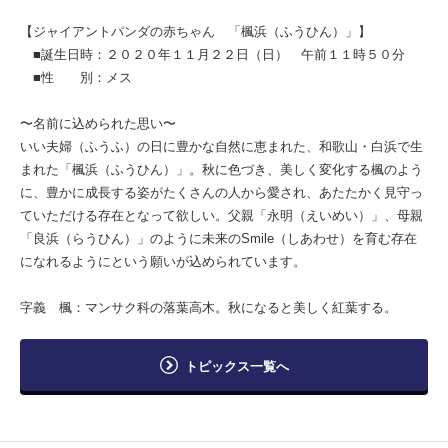
【ジャイアントパンダの赤ちゃん 「楓浜（ふうひん）」】
■誕生日時：２０２０年１１月２２日（日） 午前１１時５０分
■性 別：メス
〜名前に込められた思い〜
いい夫婦（ふうふ）の日に豊かな自然に恵まれた、和歌山・白浜で生
まれた「楓浜（ふうひん）」。秋に色づき、美しく変化する楓のよう
に、豊かに成長する姿がたくさんの人から愛され、あたたかく見守っ
ていただける存在となって欲しい。父親「永明（えいめい）」、母親
「良浜（らうひん）」のように未来のSmile（しあわせ）を育む存在
になれるようにという願いが込められています。
字義 楓：マンサク科の落葉高木。秋になると美しく紅葉する。
トピックス一覧へ