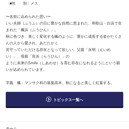
■性 別：メス
〜名前に込められた思い〜
いい夫婦（ふうふ）の日に豊かな自然に恵まれた、和歌山・白浜で生
まれた「楓浜（ふうひん）」。
秋に色づき、美しく変化する楓のように、豊かに成長する姿がたくさ
んの人から愛され、あたたかく
見守っていただける存在となって欲しい。父親「永明（えいめ
い）」、母親「良浜（らうひん）」の
ように未来のSmile（しあわせ）を育む存在になれるようにという願
いが込められています。
字義 楓：マンサク科の落葉高木。秋になると美しく紅葉する。
トピックス一覧へ
ホーム