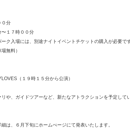
間
００分
分〜１７時００分
パーク入場には、別途ナイトイベントチケットの購入が必要で
車場無料）
ン
LOVES（１９時１５分から公演）
リ
リや、ガイドツアーなど、新たなアトラクションを予定して
ト
詳細は、６月下旬にホームぺージにて発表いたします。