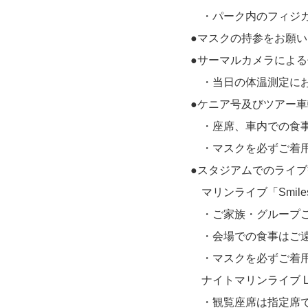
・パーク内のフィジカ
●マスクの持参をお願
●サーマルカメラによ
・当日の体温測定にお
●ケニア号及びツアー
・座席、車内での食事
・マスクを必ずご着用
●スタジアムでのライ
マリンライブ「Smil
・ご家族・グループご
・会場での食事はご遠
・マスクを必ずご着用
ナイトマリンライブ L
・観覧座席は指定席