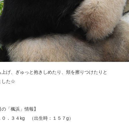
ち上げ、ぎゅっと抱きしめたり、頬を擦りつけたりと
ました☆
日の「楓浜」情報】
０．３４kg （出生時：１５７g）