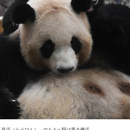
「良浜（らうひん）」のもとへ駆け寄る楓浜。