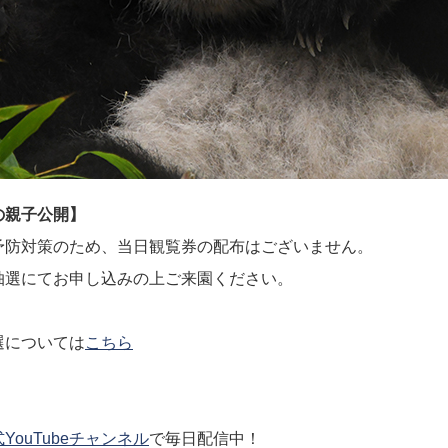
の親子公開】
予防対策のため、当日観覧券の配布はございません。
抽選にてお申し込みの上ご来園ください。
選については
こちら
YouTubeチャンネル
で毎日配信中！