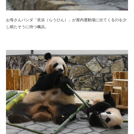
お母さんパンダ「良浜（らうひん）」が屋内運動場に出てくるのを少
し眠たそうに待つ楓浜。