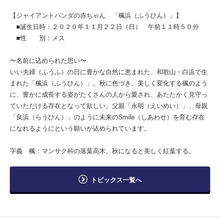
【ジャイアントパンダの赤ちゃん 「楓浜（ふうひん）」】
■誕生日時：２０２０年１１月２２日（日） 午前１１時５０分
■性 別：メス
〜名前に込められた思い〜
いい夫婦（ふうふ）の日に豊かな自然に恵まれた、和歌山・白浜で生
まれた「楓浜（ふうひん）」。秋に色づき、美しく変化する楓のよう
に、豊かに成長する姿がたくさんの人から愛され、あたたかく見守っ
ていただける存在となって欲しい。父親「永明（えいめい）」、母親
「良浜（らうひん）」のように未来のSmile（しあわせ）を育む存在
になれるようにという願いが込められています。
字義 楓：マンサク科の落葉高木。秋になると美しく紅葉する。
トピックス一覧へ