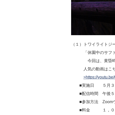
（１）トワイライトジ
「休園中のサファリ
今回は、黄昏時の動
人気の動画はこち
>https://youtu.
■実施日 ５月３
■配信時間 午後５時
■参加方法 Zoom
■料金 １，０００