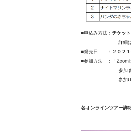
■申込み方法：
チケット
詳細
■発売日 ：
２０２１
■参加方法 ：「Zoo
参加までに必ずZ
参加URLは開始
各オンラインツアー詳