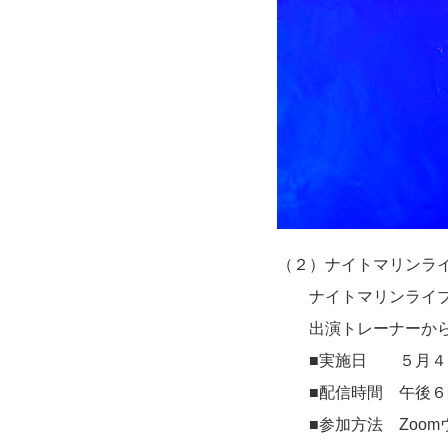
（２）ナイトマリンラ
ナイトマリンライブ「L
出演トレーナーから
■実施日 ５月４日
■配信時間 午後６
■参加方法 Zoom