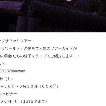
ープサファリツアー
ワールド」の動画で人気のツアーガイドが
物たちの様子をライブでご紹介します！！
ら↓
be/QXJ87sbnwmo
日（月）
３０分〜６時３０分（６０分間）
ウェビナー
円／組（１組５名まで）