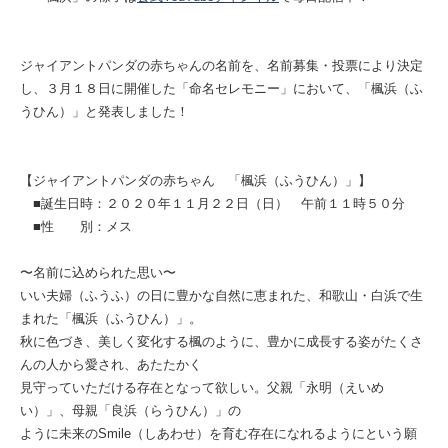
ジャイアントパンダの赤ちゃんの名前を、名前募集・投票により決定
し、３月１８日に開催した「命名セレモニー」において、「楓浜（ふ
うひん）」と発表しました！
【ジャイアントパンダの赤ちゃん 「楓浜（ふうひん）」】
■誕生日時：２０２０年１１月２２日（日） 午前１１時５０分
■性 別：メス
〜名前に込められた思い〜
いい夫婦（ふうふ）の日に豊かな自然に恵まれた、和歌山・白浜で生
まれた「楓浜（ふうひん）」。
秋に色づき、美しく変化する楓のように、豊かに成長する姿がたくさ
んの人から愛され、あたたかく
見守っていただける存在となって欲しい。父親「永明（えいめ
い）」、母親「良浜（らうひん）」の
ように未来のSmile（しあわせ）を育む存在になれるようにという願