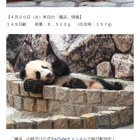
【４月２０日（火）本日の「楓浜」情報】
１４９日齢 体重：８，５１０ｇ （出生時：１５７g）
「楓浜」の様子は
公式YouTubeチャンネル
で毎日配信中！