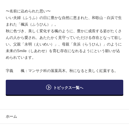
〜名前に込められた思い〜
いい夫婦（ふうふ）の日に豊かな自然に恵まれた、和歌山・白浜で生
まれた「楓浜（ふうひん）」。
秋に色づき、美しく変化する楓のように、豊かに成長する姿がたくさ
んの人から愛され、あたたかく見守っていただける存在となって欲し
い。父親「永明（えいめい）」、母親「良浜（らうひん）」のように
未来のSmile（しあわせ）を育む存在になれるようにという願いが込
められています。
字義 楓：マンサク科の落葉高木。秋になると美しく紅葉する。
トピックス一覧へ
ホーム