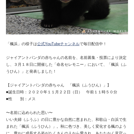
「楓浜」の様子は
公式YouTubeチャンネル
で毎日配信中！
ジャイアントパンダの赤ちゃんの名前を、名前募集・投票により決定
し、３月１８日に開催した「命名セレモニー」において、「楓浜（ふ
うひん）」と発表しました！
【ジャイアントパンダの赤ちゃん 「楓浜（ふうひん）」】
■誕生日時：２０２０年１１月２２日（日） 午前１１時５０分
■性 別：メス
〜名前に込められた思い〜
いい夫婦（ふうふ）の日に豊かな自然に恵まれた、和歌山・白浜で生
まれた「楓浜（ふうひん）」。秋に色づき、美しく変化する楓のよう
に、豊かに成長する姿がたくさんの人から愛され、あたたかく見守っ