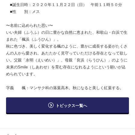
■誕生日時：２０２０年１１月２２日（日） 午前１１時５０分
■性 別：メス
〜名前に込められた思い〜
いい夫婦（ふうふ）の日に豊かな自然に恵まれた、和歌山・白浜で生
まれた「楓浜（ふうひん）」。
秋に色づき、美しく変化する楓のように、豊かに成長する姿がたくさ
んの人から愛され、あたたかく見守っていただける存在となって欲し
い。父親「永明（えいめい）」、母親「良浜（らうひん）」のように
未来のSmile（しあわせ）を育む存在になれるようにという願いが込
められています。
字義 楓：マンサク科の落葉高木。秋になると美しく紅葉する。
トピックス一覧へ