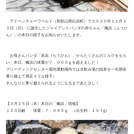
アドベンチャーワールド（和歌山県白浜町）で２０２０年１１月２
２日（日） に誕生したジャイアントパンダの赤ちゃん「楓浜（ふうひ
ん）」の本日の様子をお知らせいたします。
お母さんパンダ「良浜（らうひん）」からたくさんのミルクをもら
い、本日、楓浜の体重が７，０００ｇを超えました！
ブリーディングセンター屋内運動場内では水飲み場の段差を一生懸命
乗り越えて満足そうな様子♪
すんなりと乗り越えられるようになるまであと少し！
【３月２５日（木）本日の「楓浜」情報】
１２３日齢 体重：７，０９５ｇ （出生時：１５７g）