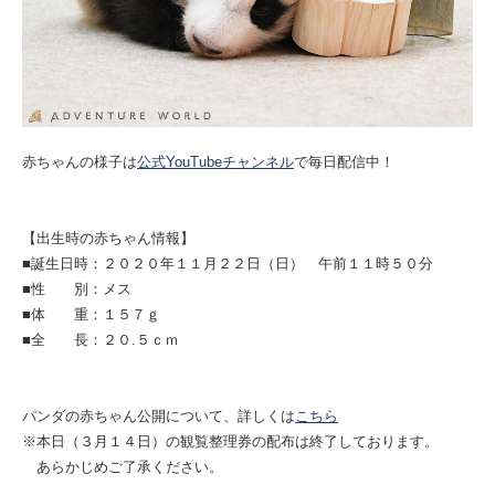
赤ちゃんの様子は
公式YouTubeチャンネル
で毎日配信中！
【出生時の赤ちゃん情報】
■誕生日時：２０２０年１１月２２日（日） 午前１１時５０分
■性 別：メス
■体 重：１５７ｇ
■全 長：２０.５ｃｍ
パンダの赤ちゃん公開について、詳しくは
こちら
※本日（３月１４日）の観覧整理券の配布は終了しております。
あらかじめご了承ください。