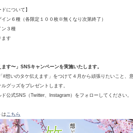
ードについて】
ザイン６種（各限定１００枚※無くなり次第終了）
イン３種
ります
えます〜」SNSキャンペーンを実施いたします。
agramにて「#想いのタケ伝えます」をつけて４月から頑張りたいこ
ナルグッズをプレゼントします。
式SNS（Twitter、Instagram）をフォローしてください。
トは
こちら