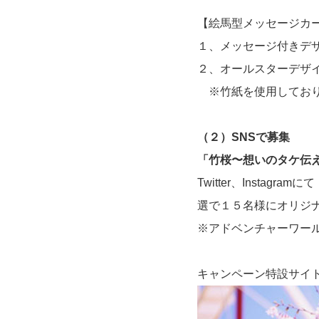
【絵馬型メッセージカ
１、メッセージ付きデ
２、オールスターデザ
※竹紙を使用してお
（２）SNSで募集
「竹桜〜想いのタケ伝
Twitter、Inst
選で１５名様にオリジ
※アドベンチャーワールド公
キャンペーン特設サイ