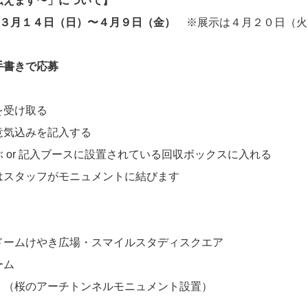
伝えます〜」について】
年３月１４日（日）〜４月９日（金）
※展示は４月２０
手書きで応募
を受け取る
意気込みを記入する
 or 記入ブースに設置されている回収ボックスに入れる
はスタッフがモニュメントに結びます
ドームけやき広場・スマイルスタディスクエア
ム
 （桜のアーチトンネルモニュメント設置）