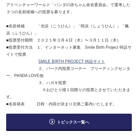
アドベンチャーワールド「パンダの赤ちゃん命名委員会」で選考した
３つの名前候補への投票を募ります。
■名前候補 「光浜（こうひん）」「咲浜（しょうひん）」「楓
浜（ふうひん）」
■投票受付期間 ２０２１年３月４日（木）〜３月１１日（木）
■投票受付方法 １、インターネット募集 Smile Birth Project 特設サ
イトで投票
SMILE BIRTH PROJECT 特設サイト
２、パーク内投票コーナー ブリーディングセンタ
ー、PANDA LOVE他
３、ハガキ投票
※おひとり様１回限りの投票とさせていただきま
す。
■名前発表 日程・内容が決まり次第ご案内いたします。
トピックス一覧へ