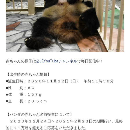
赤ちゃんの様子は
公式YouTubeチャンネル
で毎日配信中！
【出生時の赤ちゃん情報】
■誕生日時：２０２０年１１月２２日（日） 午前１１時５０分
■性 別：メス
■体 重：１５７ｇ
■全 長：２０.５ｃｍ
【パンダの赤ちゃん名前投票について】
２０２０年１２月２４日〜２０２１年２月２３日の期間行い、最終
的に１１万通を超えるご応募をいただきました。