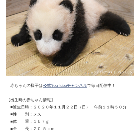
赤ちゃんの様子は
公式YouTubeチャンネル
で毎日配信中！
【出生時の赤ちゃん情報】
■誕生日時：２０２０年１１月２２日（日） 午前１１時５０分
■性 別：メス
■体 重：１５７ｇ
■全 長：２０.５ｃｍ