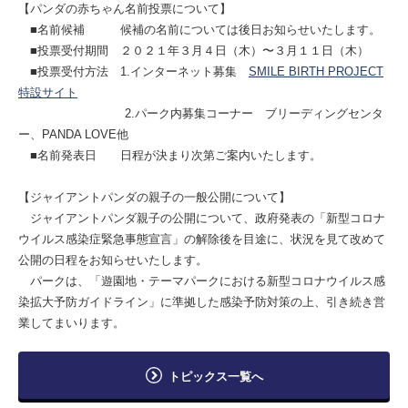
【パンダの赤ちゃん名前投票について】
■名前候補 候補の名前については後日お知らせいたします。
■投票受付期間 ２０２１年３月４日（木）〜３月１１日（木）
■投票受付方法 1.インターネット募集
SMILE BIRTH PROJECT
特設サイト
2.パーク内募集コーナー ブリーディングセンタ
ー、PANDA LOVE他
■名前発表日 日程が決まり次第ご案内いたします。
【ジャイアントパンダの親子の一般公開について】
ジャイアントパンダ親子の公開について、政府発表の「新型コロナ
ウイルス感染症緊急事態宣言」の解除後を目途に、状況を見て改めて
公開の日程をお知らせいたします。
パークは、「遊園地・テーマパークにおける新型コロナウイルス感
染拡大予防ガイドライン」に準拠した感染予防対策の上、引き続き営
業してまいります。
トピックス一覧へ