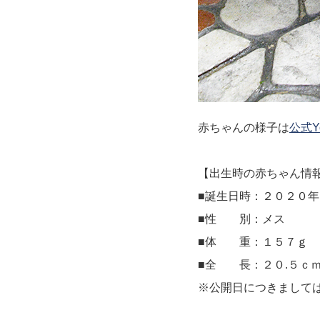
赤ちゃんの様子は
公式Y
【出生時の赤ちゃん情
■誕生日時：２０２０
■性 別：メス
■体 重：１５７ｇ
■全 長：２０.５
※公開日につきまして