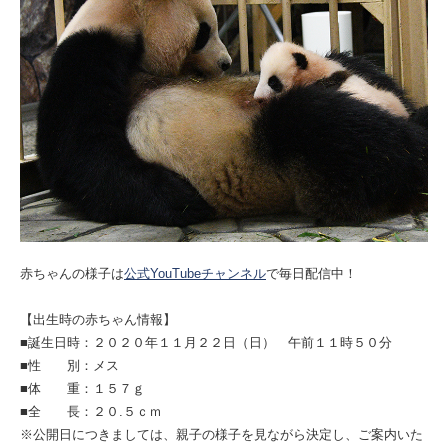
赤ちゃんの様子は
公式YouTubeチャンネル
で毎日配信中！
【出生時の赤ちゃん情報】
■誕生日時：２０２０年１１月２２日（日） 午前１１時５０分
■性 別：メス
■体 重：１５７ｇ
■全 長：２０.５ｃｍ
※公開日につきましては、親子の様子を見ながら決定し、ご案内いた