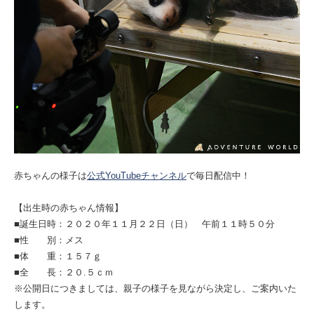
赤ちゃんの様子は
公式YouTubeチャンネル
で毎日配信中！
【出生時の赤ちゃん情報】
■誕生日時：２０２０年１１月２２日（日） 午前１１時５０分
■性 別：メス
■体 重：１５７ｇ
■全 長：２０.５ｃｍ
※公開日につきましては、親子の様子を見ながら決定し、ご案内いた
します。