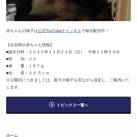
赤ちゃんの様子は
公式YouTubeチャンネル
で毎日配信中！
【出生時の赤ちゃん情報】
■誕生日時：２０２０年１１月２２日（日） 午前１１時５０分
■性 別：メス
■体 重：１５７ｇ
■全 長：２０.５ｃｍ
※公開日につきましては、親子の様子を見ながら決定し、ご案内いた
します。
トピックス一覧へ
ホーム