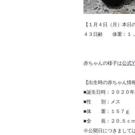
【１月４日（月）本日
４３日齢 体重：１
赤ちゃんの様子は
公式Y
【出生時の赤ちゃん情
■誕生日時：２０２０
■性 別：メス
■体 重：１５７ｇ
■全 長：２０.５
※公開日につきまして