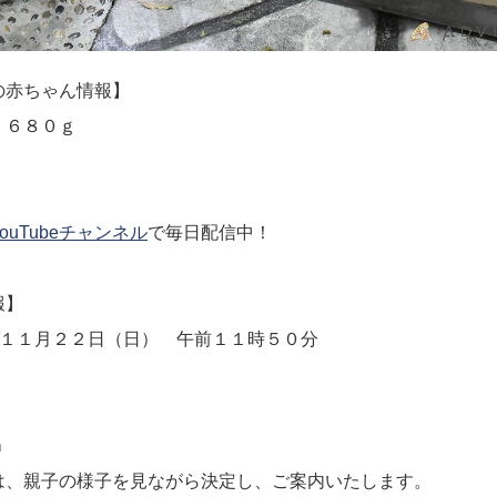
の赤ちゃん情報】
，６８０ｇ
ouTubeチャンネル
で毎日配信中！
報】
年１１月２２日（日） 午前１１時５０分
ｃｍ
は、親子の様子を見ながら決定し、ご案内いたします。