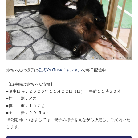
赤ちゃんの様子は
公式YouTubeチャンネル
で毎日配信中！
【出生時の赤ちゃん情報】
■誕生日時：２０２０年１１月２２日（日） 午前１１時５０分
■性 別：メス
■体 重：１５７ｇ
■全 長：２０.５ｃｍ
※公開日につきましては、親子の様子を見ながら決定し、ご案内いた
します。