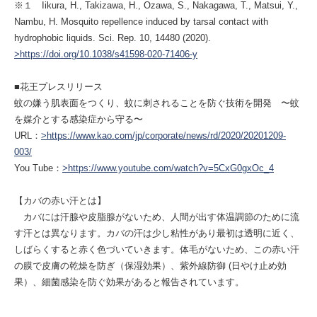
※１ Iikura, H., Takizawa, H., Ozawa, S., Nakagawa, T., Matsui, Y.,
Nambu, H. Mosquito repellence induced by tarsal contact with
hydrophobic liquids. Sci. Rep. 10, 14480 (2020).
>https://doi.org/10.1038/s41598-020-71406-y
■花王プレスリリース
蚊の嫌う肌表面をつくり、蚊に刺されることを防ぐ技術を開発 〜蚊
を媒介とする感染症から守る〜
URL：
>https://www.kao.com/jp/corporate/news/rd/2020/20201209-
003/
You Tube：
>https://www.youtube.com/watch?v=5CxG0gxOc_4
【カバの赤い汗とは】
カバには汗腺や皮脂腺がないため、人間が出す体温調節のために流
す汗とは異なります。カバの汗は少し粘性があり最初は透明に近く、
しばらくすると赤く色づいていきます。体毛がないため、この赤い汗
の膜で皮膚の乾燥を防ぎ（保湿効果）、紫外線防御 (日やけ止め効
果）、細菌感染を防ぐ効果があると報告されています。