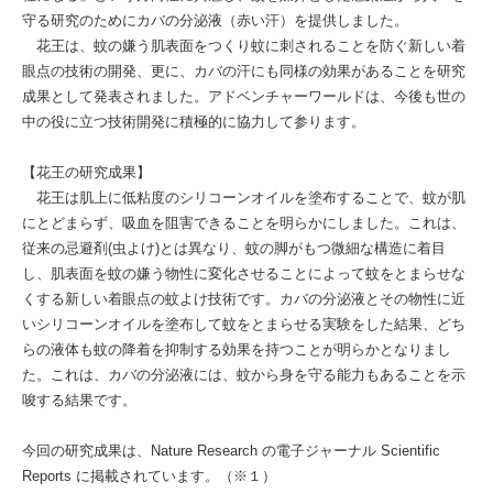
守る研究のためにカバの分泌液（赤い汗）を提供しました。
花王は、蚊の嫌う肌表面をつくり蚊に刺されることを防ぐ新しい着
眼点の技術の開発、更に、カバの汗にも同様の効果があることを研究
成果として発表されました。アドベンチャーワールドは、今後も世の
中の役に立つ技術開発に積極的に協力して参ります。
【花王の研究成果】
花王は肌上に低粘度のシリコーンオイルを塗布することで、蚊が肌
にとどまらず、吸血を阻害できることを明らかにしました。これは、
従来の忌避剤(虫よけ)とは異なり、蚊の脚がもつ微細な構造に着目
し、肌表面を蚊の嫌う物性に変化させることによって蚊をとまらせな
くする新しい着眼点の蚊よけ技術です。カバの分泌液とその物性に近
いシリコーンオイルを塗布して蚊をとまらせる実験をした結果、どち
らの液体も蚊の降着を抑制する効果を持つことが明らかとなりまし
た。これは、カバの分泌液には、蚊から身を守る能力もあることを示
唆する結果です。
今回の研究成果は、Nature Research の電子ジャーナル Scientific
Reports に掲載されています。（※１）