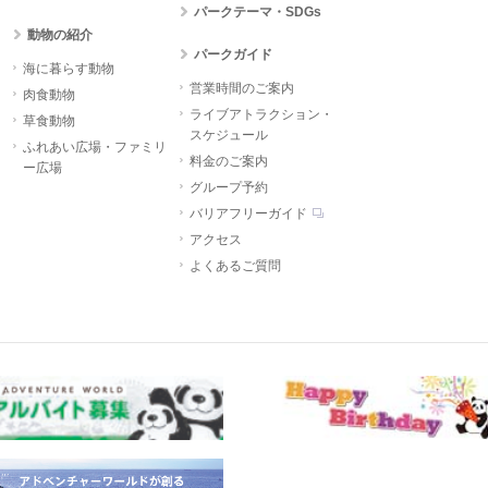
パークテーマ・SDGs
動物の紹介
パークガイド
海に暮らす動物
営業時間のご案内
肉食動物
ライブアトラクション・
草食動物
スケジュール
ふれあい広場・ファミリ
料金のご案内
ー広場
グループ予約
バリアフリーガイド
アクセス
よくあるご質問