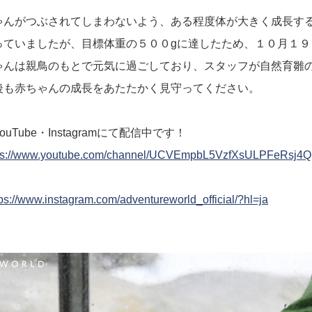
ゃんがつぶされてしまわないよう、ある程度体が大きく成長す
っていましたが、目標体重の５００gに達したため、１０月１９
ゃんは親鳥のもとで元気に過ごしており、スタッフが自然育雛
後も赤ちゃんの成長をあたたかく見守ってください。
Tube・Instagramにて配信中です！
ps://www.youtube.com/channel/UCVEmpbL5VzfXsULPFeRsj4Q
tps://www.instagram.com/adventureworld_official/?hl=ja