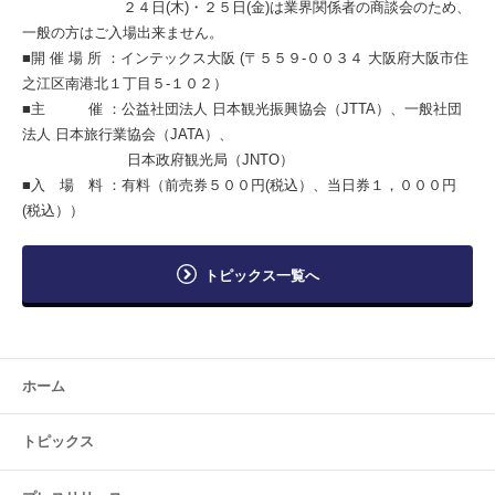
２４日(木)・２５日(金)は業界関係者の商談会のため、
一般の方はご入場出来ません。
■開 催 場 所 ：インテックス大阪 (〒５５９-００３４ 大阪府大阪市住
之江区南港北１丁目５-１０２）
■主 催 ：公益社団法人 日本観光振興協会（JTTA）、一般社団
法人 日本旅行業協会（JATA）、
日本政府観光局（JNTO）
■入 場 料 ：有料（前売券５００円(税込）、当日券１，０００円
(税込））
トピックス一覧へ
ホーム
トピックス