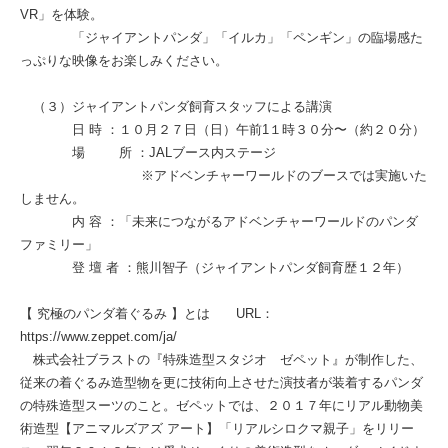
VR」を体験。
「ジャイアントパンダ」「イルカ」「ペンギン」の臨場感た
っぷりな映像をお楽しみください。
（３）ジャイアントパンダ飼育スタッフによる講演
日 時 ：１０月２７日（日）午前1１時３０分〜（約２０分）
場 所 ：JALブース内ステージ
※アドベンチャーワールドのブースでは実施いた
しません。
内 容 ：「未来につながるアドベンチャーワールドのパンダ
ファミリー」
登 壇 者 ：熊川智子（ジャイアントパンダ飼育歴１２年）
【 究極のパンダ着ぐるみ 】とは URL：
https://www.zeppet.com/ja/
株式会社ブラストの『特殊造型スタジオ ゼペット』が制作した、
従来の着ぐるみ造型物を更に技術向上させた演技者が装着するパンダ
の特殊造型スーツのこと。ゼペットでは、２０１７年にリアル動物美
術造型【アニマルズアズ アート】「リアルシロクマ親子」をリリー