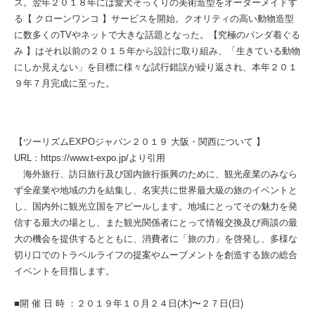
ス。翌年２０１８年には愛犬そっくりの美術造型をオーダーメイドす
る【 クローンワンコ 】サービスを開始。クオリティの高い動物造型
に数多くのTVやネットで大きな話題となった。【究極のパンダ着ぐる
み 】はそれ以前の２０１５年から設計に取り組み、「生きている動物
にしか見えない」を目標に様々な試行錯誤が繰り返され、本年２０１
９年７月完成に至った。
【ツーリズムEXPOジャパン２０１９ 大阪・関西について 】
URL：https://www.t-expo.jp/より引用
海外旅行、訪日旅行及び国内旅行振興のために、観光産業のみなら
ず全産業や地域の力を結集し、名実共に世界最大級の旅のイベントと
し、国内外に観光立国をアピールします。地域にとってその魅力を発
信する最大の場とし、また観光関係者にとって情報交換及び商談の最
大の機会を提供するとともに、消費者に「旅の力」を啓発し、多様な
切り口でのトラベルライフの提案やムーブメントを創造する旅の総合
イベントを目指します。
■開 催 日 時 ：２０１９年１０月２４日(木)〜２７日(日)