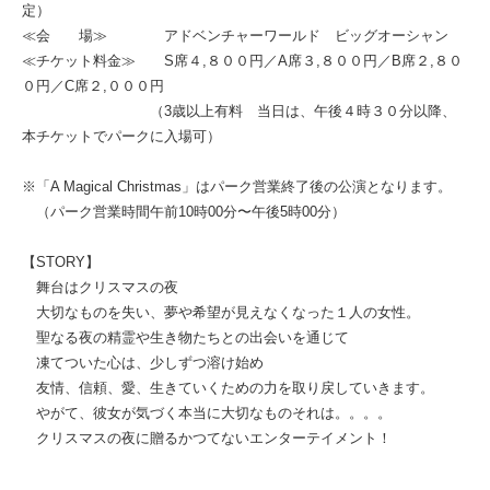
定）
≪会 場≫ アドベンチャーワールド ビッグオーシャン
≪チケット料金≫ S席４,８００円／A席３,８００円／B席２,８０
０円／C席２,０００円
（3歳以上有料 当日は、午後４時３０分以降、
本チケットでパークに入場可）
※「A Magical Christmas」はパーク営業終了後の公演となります。
（パーク営業時間午前10時00分〜午後5時00分）
【STORY】
舞台はクリスマスの夜
大切なものを失い、夢や希望が見えなくなった１人の女性。
聖なる夜の精霊や生き物たちとの出会いを通じて
凍てついた心は、少しずつ溶け始め
友情、信頼、愛、生きていくための力を取り戻していきます。
やがて、彼女が気づく本当に大切なものそれは。。。。
クリスマスの夜に贈るかつてないエンターテイメント！