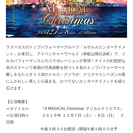
ラスベガスのトップパフォーマーグループ「ルサルカエンターテイメ
ント」が来日し、アドベンチャーワールド（和歌山県白浜町）で、イ
ルカパフォーマンスとのコラボレーションが実現！ナイトの幻想的な
水のステージで各国の代表経験を持つ１６名のトップパフォーマーと
癒しをもたらす１３頭のイルカ・クジラが、クリスマスシーズンの夜
にふさわしい美しく心温まる、かつてないエンターテイメントを繰り
広げます。
【公演概要】
≪タイトル≫ 『A MAGICAL Christmas マジカルクリスマス』
≪公演日時≫ ２０１９年 １２月７日（土）・８日（日） ２
日間
午後５時３０分開演（開場午後５時００分予