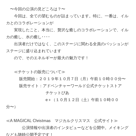
〜今回の公演の見どころは？〜
今回は、全ての望むものが詰まっています。特に、一番は、イル
カとのコラボレーションが
実現したこと。本当に、贅沢な癒しのコラボレーションで、イル
カの癒し、水の癒し････
出演者だけではなく、このステージに関わる全員のパッションが
ステージに盛り込まれています
ので、そのエネルギーが最大の魅力です！
≪チケットの販売について≫
販売開始：２０１９年１０月７日（月）午前１０時００分〜
販売サイト：アドベンチャーワールド公式チケットストア
チケットぴあ
e＋（１０月１２日（土）午前１０時００
分〜）
≪A MAGICAL Christmas マジカルクリスマス 公式サイト≫
公演情報や出演者のインタビューなどを公開中。メイキング
なども随時公開予定です！