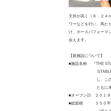
天井が高く（８．２４
ワーなどを行い、馬た
け、ホースパフォーマン
会えます。
【新施設について】
■施設名称 『THE S
STABLEは「厩
し、この厩舎を拠
ともに未来のSm
■オープン日 ２０１
■総面積 ３５０平