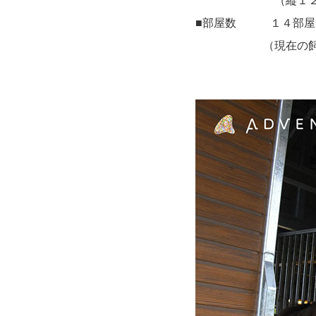
（縦１２．５ｍ
■部屋数 １４部屋 
（現在の飼育頭