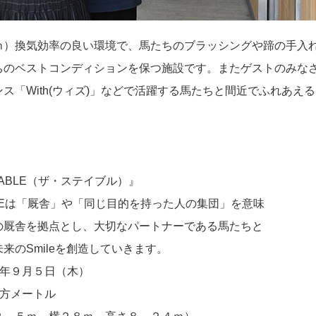
ｍ）換気効率の良い環境で、馬たちのブラッシングや蹄の手入
ちのベストコンディションを保つ施設です。またゲストのみな
ス「With(ウィズ)」などで活躍する馬たちと間近でふれあえ
TABLE（ザ・ステイブル）』
舎」や「同じ目的を持った人の集団」を意味
点とし、大切なパートナーである馬たちと
ileを創造していきます。
９年９月５日（木）
方メートル