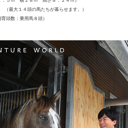
 横２８ｍ 高さ８．２４ｍ）
（最大１４頭の馬たちが暮らせます。）
数：乗用馬８頭）