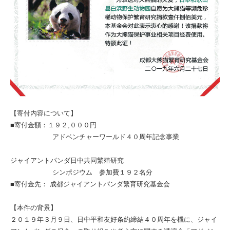
【寄付内容について】
■寄付金額：１９２,０００円
アドベンチャーワールド４０周年記念事業
ジャイアントパンダ日中共同繁殖研究
シンポジウム 参加費１９２名分
■寄付金先： 成都ジャイアントパンダ繁育研究基金会
【本件の背景】
２０１９年３月９日、日中平和友好条約締結４０周年を機に、ジャイ