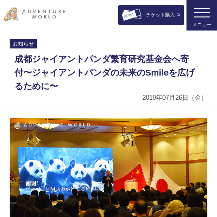
チケット購入
メニュー
お知らせ
成都ジャイアントパンダ繁育研究基金会へ寄
付〜ジャイアントパンダの未来のSmileを広げ
るために〜
2019年07月26日（金）