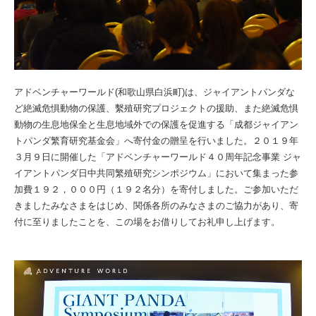
アドベンチャーワールド(和歌山県白浜町)は、ジャイアントパンダな
ど絶滅危惧動物の保護、繫殖研究プロジェクトの援助、また絶滅危惧
動物の生息地保全と生息地域外での保護を促進する「成都ジャイアン
トパンダ繁育研究基金会」へ寄付金の贈呈を行いました。２０１９年
３月９日に開催した「アドベンチャーワールド４０周年記念事業 ジャ
イアントパンダ日中共同繁殖研究シンポジウム」において集まった参
加費１９２，０００円（１９２名分）を寄付しました。ご参加いただ
きましたみなさまをはじめ、関係各所のみなさまのご協力があり、寄
付に至りましたことを、この場をお借りしてお礼申し上げます。