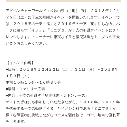
アドベンチャーワールド（和歌山県白浜町）では、２０１８年１２月
２２日（土）に干支の引継ぎイベントを開催いたします。イベントで
は、２０１８年の干支「戌」と２０１９年の干支「亥」にちなみ、パ
ークに暮らす「イヌ」と「ミニブタ」が干支の引継ぎイベントにチャ
レンジします。トレーナーに忠実なイヌと猪突猛進なミニブタの可愛
い姿をお楽しみください。
【イベント内容】
■日時：２０１８年１２月２２日（土）、３１日（月）〜２０１９年
１月３日（木）
午前１０時１５分〜１０時３５分
■場所：ファミリー広場
■内容：干支の引継ぎ「猪突猛進トントンレース」
ゲストの皆様にも参加していただきながら、２０１８年、２０１９年
を代表する干支の動物「イヌ」とイノシシ科である「ミニブタ」が、
様々な障害物に挑戦しながらコースを駆け抜け、ゴール地点で垂れ幕
を引きます。