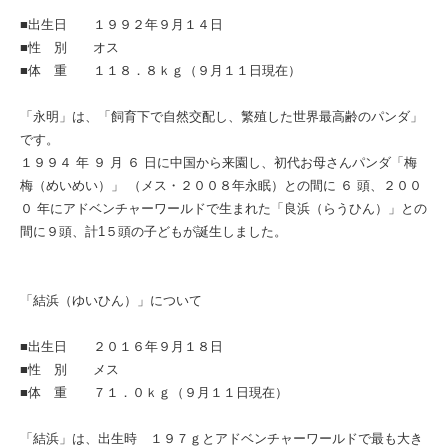
■出生日 １９９２年９月１４日
■性 別 オス
■体 重 １１８．８ｋｇ（９月１１日現在）
「永明」は、「飼育下で自然交配し、繁殖した世界最高齢のパンダ」
です。
１９９４ 年 ９ 月 ６ 日に中国から来園し、初代お母さんパンダ「梅
梅（めいめい）」 （メス・２００８年永眠）との間に ６ 頭、２００
０ 年にアドベンチャーワールドで生まれた「良浜（らうひん）」との
間に９頭、計1５頭の子どもが誕生しました。
「結浜（ゆいひん）」について
■出生日 ２０１６年９月１８日
■性 別 メス
■体 重 ７１．０ｋｇ（９月１１日現在）
「結浜」は、出生時 １９７ｇとアドベンチャーワールドで最も大き