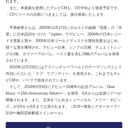
れます。
また、本楽曲を使用したテレビCMも、3月中旬より放送予定です。
・CDリリースの日程につきましては、後日発表いたします。
平原綾香さんは、2003年12月17日にホルストの組曲『惑星』の『木
星』に日本語詞をつけた『Jupiter』でデビュー。2004年の日本レコー
ド大賞新人賞や、2005年日本ゴールドディスク大賞特別賞をはじめ、
様々な賞を獲得され、デビュー以来、シングル31枚、デュエットシン
グル1枚、カヴァーアルバム、ベスト盤を含む19枚のアルバムを発表
されています。
2010年12月23日にはアドベンチャーワールドのテーマソングとして
作詞いただいた「ラブ・ラプソディー」を発売され、これまでもテレ
ビCMや、パークで放送されています。
そして、2018年5月9日にデビュー15周年の記念アルバム「Dear
Music 〜15th Anniversary Album〜」を発売、6月からは全国ツアーが
開催されます。また、主演をつとめるミュージカル「メリー・ポピン
ズ」が3月から6月まで上演されます。（3/18〜東急シアターオーブ /
5/19〜梅田芸術劇場メインホール）