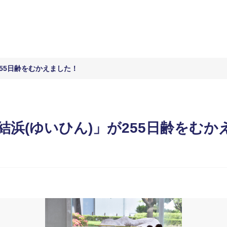
55日齢をむかえました！
浜(ゆいひん)」が255日齢をむか