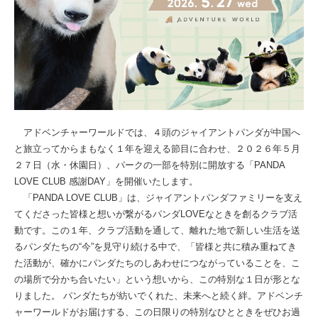
アドベンチャーワールドでは、４頭のジャイアントパンダが中国へ
と旅立ってからまもなく１年を迎える節目に合わせ、２０２６年５月
２７日（水・休園日）、パークの一部を特別に開放する「PANDA
LOVE CLUB 感謝DAY」を開催いたします。
「PANDA LOVE CLUB」は、ジャイアントパンダファミリーを支え
てくださった皆様と想いが繋がるパンダLOVEなときを創るクラブ活
動です。この１年、クラブ活動を通して、離れた地で新しい生活を送
るパンダたちの“今”を見守り続ける中で、「皆様と共に積み重ねてき
た活動が、確かにパンダたちのしあわせにつながっていることを、こ
の場所で分かち合いたい」という想いから、この特別な１日が形とな
りました。 パンダたちが紡いでくれた、未来へと続く絆。アドベンチ
ャーワールドがお届けする、この日限りの特別なひとときをぜひお過