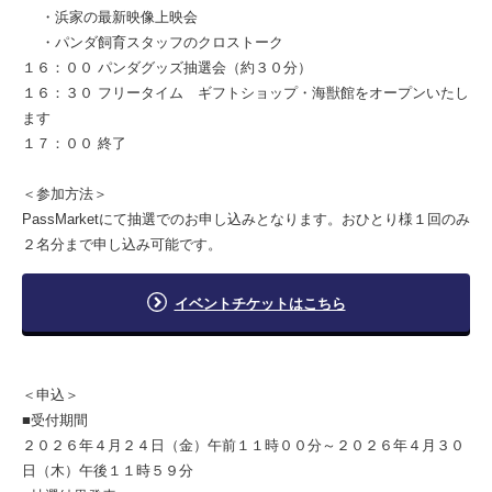
・浜家の最新映像上映会
・パンダ飼育スタッフのクロストーク
１６：００ パンダグッズ抽選会（約３０分）
１６：３０ フリータイム ギフトショップ・海獣館をオープンいたし
ます
１７：００ 終了
＜参加方法＞
PassMarketにて抽選でのお申し込みとなります。おひとり様１回のみ
２名分まで申し込み可能です。
イベントチケットはこちら
＜申込＞
■受付期間
２０２６年４月２４日（金）午前１１時００分～２０２６年４月３０
日（木）午後１１時５９分