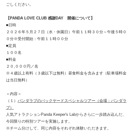
ごしください。
【PANDA LOVE CLUB 感謝DAY 開催について】
■日時
２０２６年５月２７日（水・休園日）午前１１時３０分～午後５時０
０分※受付開始：午前１１時００分
■定員
１００名
■料金
２０,０００円／名
※４歳以上有料（３歳以下は無料）昼食料金を含みます（駐車場料金
は当日無料）
＜内容＞
（１）
パンダラブのバックヤードスペシャルツアー（会場：パンダラ
ブ）
人気アトラクションPanda Keeper's Labからさらに一歩踏み込んだ、
今回限りの特別ツアーを実施します。
※チーム分けして、同じ内容をそれぞれ体験いただきます。