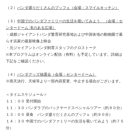
（２）
パンダ盛りだくさんのブッフェ（会場：スマイルキッチン）
（３）
中国でのパンダファミリーの生活を覗いてみよう （会場：セ
ンタードーム 滝のある広場）
・成都ジャイアントパンダ繁育研究基地および中国各地の動物園で暮
らす浜家の最新映像上映会
・元ジャイアントパンダ飼育スタッフのクロストーク
※本プログラムはオンライン配信（有料）も予定しています。詳細は
下記をご確認ください。
（４）
パンダグッズ抽選会（会場：センタードーム）
※雨天決行、天候等より一部内容変更、中止する場合がございます。
＜タイムスケジュール＞
１１：００ 受付開始
１１：３０ パンダラブのバックヤードスペシャルツアー（約９０分）
１３：００ 昼食 パンダ盛りだくさんのブッフェ（約９０分）
１４：３０ 中国でのパンダファミリーの生活を覗いてみよう（約７５
分）