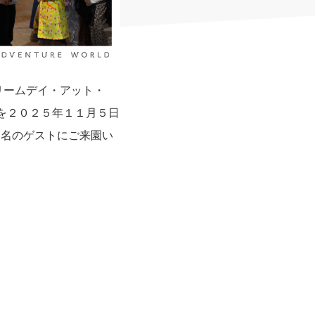
リームデイ・アット・
」を２０２５年１１月５日
２名のゲストにご来園い