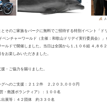
とそのご家族をパークに無料でご招待する特別イベント「ド
 アドベンチャーワールド（主催：和歌山ドリデイ実行委員会）
ールドで開催しました。当日は全国から１,１０６組 ４,８６
日をお楽しみいただきました。
支援・ご協力を賜りました。
グへのご支援：２１２件 ２,２０３,０００円
（運営・救護ボランティア）：１００名
ス出展等：４２団体 約３３０名