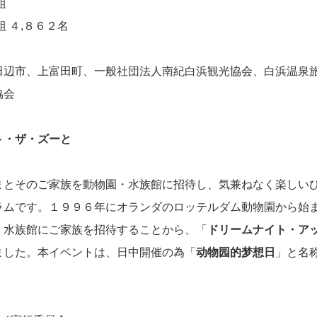
組
 ４,８６２名
辺市、上富田町、⼀般社団法⼈南紀白浜観光協会、白浜温泉
協会
ト・ザ・ズーと
とそのご家族を動物園・水族館に招待し、気兼ねなく楽しい
ラムです。１９９６年にオランダのロッテルダム動物園から始
水族館にご家族を招待することから、「
ドリームナイト・ア
ました。本イベントは、日中開催の為「
动物园的梦想日
」と名