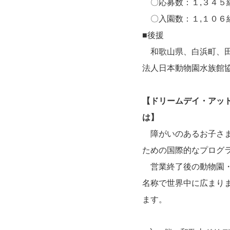
〇応募数：１,３４５
〇入園数：１,１０６組
■後援
和歌山県、白浜町、田
法人日本動物園水族館
【ドリームデイ・アッ
は】
障がいのあるお子さま
ための国際的なプログ
営業終了後の動物園・
名称で世界中に広まり
ます。