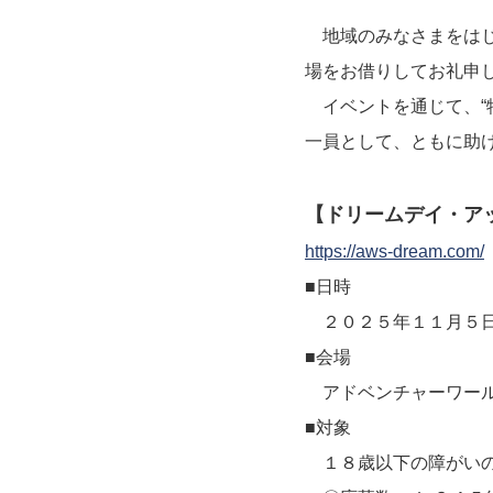
地域のみなさまをはじ
場をお借りしてお礼申
イベントを通じて、“特
一員として、ともに助
【ドリームデイ・アッ
https://aws-dream.com/
■日時
２０２５年１１⽉５⽇
■会場
アドベンチャーワー
■対象
１８歳以下の障がいの