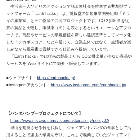
生活者一人ひとりのアクションで脱炭素社会を推進する共創型プラ
ットフォーム「Earth hacks」 は、博報堂の新規事業開発組織「ミラ
イの事業室」と三井物産の共同プロジェクトです。CO２排出量を従
来の製品と比較し、削減率（％）を表示するというユニークなアプロ
ーチで、商品やサービスの環境価値を新しい選択基準としてマーク化
した「デカボスコア」などを通じて、企業主体ではなく、生活者が楽
しみながら脱炭素に貢献できる仕組みを提供しています。
「Earth hacks」では従来の製品よりも CO２排出量が少ない商品や
サービスを Web サイトにて紹介・販売しています。
■ウェブサイト：
https://earthhacks.jp/
■Instagramアカウント：
https://www.instagram.com/earthhacks.jp/
【パンダバンブープロジェクトについて】
https://www.ms-aws.com/vision/sustainability/policy02/
里山を荒廃させる竹を伐採し、ジャイアントパンダの食事として活
用することで里山の環境を守り、これまで廃棄していたジャイアント