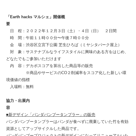
「Earth hacks マルシェ」開催概
要
日 程：２０２２年１２月３日（土）・４日（日） ２日間
時 間：午前１１時００分〜午後７時００分
会 場：渋谷区立宮下公園 芝生ひろば（ミヤシタパーク屋上）
対 象：サステナブルなライフスタイルに興味のある方をはじめ、
どなたでもご参加いただけます
内 容：デカボスコアを算出した商品等の販売
※商品やサービスのCO２削減率をスコア化した新しい環
境価値の指標
入場料：無料
協力・出展内
容
■新デザイン「パンダバンブータンブラー」の販売
パンダバンブータンブラーはパンダが食べずに廃棄していた竹を有効
資源としてアップサイクルした商品です。
パンダバンブープロジェクトの新デザインになってリニューアルいた