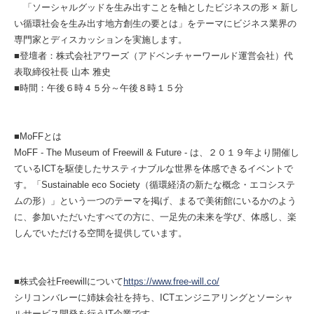
「ソーシャルグッドを生み出すことを軸としたビジネスの形 × 新し
い循環社会を生み出す地方創生の要とは」をテーマにビジネス業界の
専門家とディスカッションを実施します。
■登壇者：株式会社アワーズ（アドベンチャーワールド運営会社）代
表取締役社⻑ 山本 雅史
■時間：午後６時４５分～午後８時１５分
■MoFFとは
MoFF - The Museum of Freewill & Future - は、２０１９年より開催し
ているICTを駆使したサスティナブルな世界を体感できるイベントで
す。「Sustainable eco Society（循環経済の新たな概念・エコシステ
ムの形）」という一つのテーマを掲げ、まるで美術館にいるかのよう
に、参加いただいたすべての方に、一足先の未来を学び、体感し、楽
しんでいただける空間を提供しています。
■株式会社Freewillについて
https://www.free-will.co/
シリコンバレーに姉妹会社を持ち、ICTエンジニアリングとソーシャ
ルサービス開発を行うIT企業です。