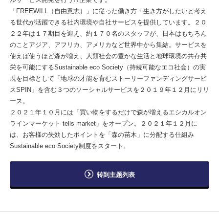
「FREEWILL（自由意志）」に従った働き方・生き方がしたいと考え
る世代が活躍できる社内環境や自社サービスを提供しています。２０
２２年は１７期目を迎え、約１７０名のスタッフが、日本はもちろん
のことアジア、アフリカ、アメリカなど世界中から集結。サービスを
使えば使うほど森が増え、人類社会の豊かな生活と地球環境の共存共
栄を可能にするSustainable eco Society（持続可能なエコ社会）の実
現を目標として「地球の才能を育むストーリーファンディングサービ
スSPIN」を含む３つのソーシャルサービスを２０１９年１２月にリリ
ース。
２０２１年１０月には「買い物をするだけで森が増えるエシカルオン
ラインマーケット tells market」をオープン。２０２１年１２月に
は、お客様の失効したポイントを「森の苗木」に分配する仕組み
Sustainable eco Society制度をスタート。
转到主题列表