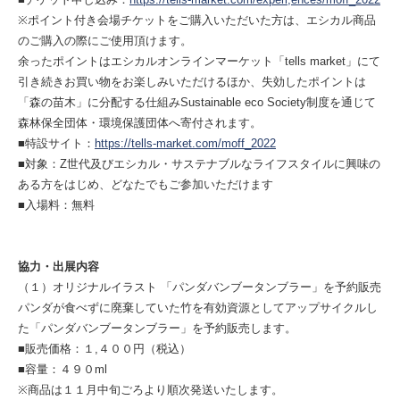
※ポイント付き会場チケットをご購入いただいた方は、エシカル商品
のご購入の際にご使用頂けます。
余ったポイントはエシカルオンラインマーケット「tells market」にて
引き続きお買い物をお楽しみいただけるほか、失効したポイントは
「森の苗木」に分配する仕組みSustainable eco Society制度を通じて
森林保全団体・環境保護団体へ寄付されます。
■特設サイト：
https://tells-market.com/moff_2022
■対象：Z世代及びエシカル・サステナブルなライフスタイルに興味の
ある方をはじめ、どなたでもご参加いただけます
■入場料：無料
協力・出展内容
（１）オリジナルイラスト 「パンダバンブータンブラー」を予約販売
パンダが食べずに廃棄していた竹を有効資源としてアップサイクルし
た「パンダバンブータンブラー」を予約販売します。
■販売価格：１,４００円（税込）
■容量：４９０ml
※商品は１１月中旬ごろより順次発送いたします。