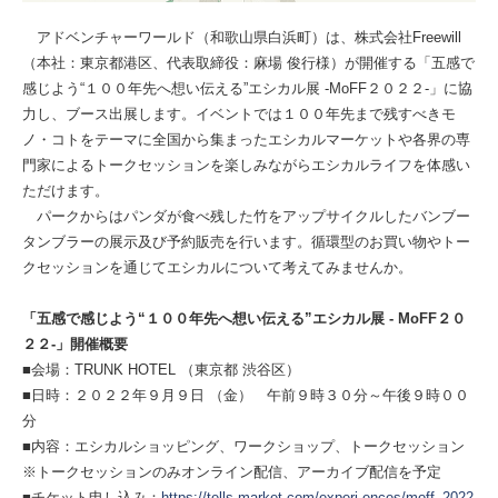
アドベンチャーワールド（和歌山県白浜町）は、株式会社Freewill
（本社：東京都港区、代表取締役：麻場 俊行様）が開催する「五感で
感じよう“１００年先へ想い伝える”エシカル展 -MoFF２０２２-」に協
力し、ブース出展します。イベントでは１００年先まで残すべきモ
ノ・コトをテーマに全国から集まったエシカルマーケットや各界の専
門家によるトークセッションを楽しみながらエシカルライフを体感い
ただけます。
パークからはパンダが食べ残した竹をアップサイクルしたバンブー
タンブラーの展示及び予約販売を行います。循環型のお買い物やトー
クセッションを通じてエシカルについて考えてみませんか。
「五感で感じよう“１００年先へ想い伝える”エシカル展 - MoFF２０
２２-」開催概要
■会場：TRUNK HOTEL （東京都 渋谷区）
■日時：２０２２年９月９日 （金） 午前９時３０分～午後９時００
分
■内容：エシカルショッピング、ワークショップ、トークセッション
※トークセッションのみオンライン配信、アーカイブ配信を予定
■チケット申し込み：
https://tells-market.com/experi,ences/moff_2022