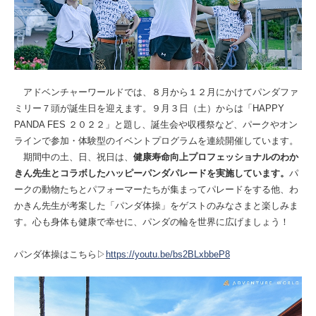
アドベンチャーワールドでは、８⽉から１２⽉にかけてパンダファ
ミリー７頭が誕⽣⽇を迎えます。９⽉３日（土）からは「HAPPY
PANDA FES ２０２２」と題し、誕⽣会や収穫祭など、パークやオン
ラインで参加・体験型のイベントプログラムを連続開催しています。
期間中の土、日、祝日は、
健康寿命向上プロフェッショナルのわか
きん先生とコラボしたハッピーパンダパレードを実施しています。
パ
ークの動物たちとパフォーマーたちが集まってパレードをする他、わ
かきん先生が考案した「パンダ体操」をゲストのみなさまと楽しみま
す。心も身体も健康で幸せに、パンダの輪を世界に広げましょう！
パンダ体操はこちら▷
https://youtu.be/bs2BLxbbeP8