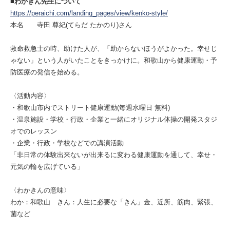
■わかきん先生について
https://peraichi.com/landing_pages/view/kenko-style/
本名 寺田 尊紀(てらだ たかのり)さん
救命救急士の時、助けた人が、「助からないほうがよかった。幸せじ
ゃない」という人がいたことをきっかけに。和歌山から健康運動・予
防医療の発信を始める。
〈活動内容〉
・和歌山市内でストリート健康運動(毎週水曜日 無料)
・温泉施設・学校・行政・企業と一緒にオリジナル体操の開発スタジ
オでのレッスン
・企業・行政・学校などでの講演活動
「非日常の体験出来ないが出来るに変わる健康運動を通して、幸せ・
元気の輪を広げている」
〈わかきんの意味〉
わか：和歌山 きん：人生に必要な「きん」金、近所、筋肉、緊張、
菌など