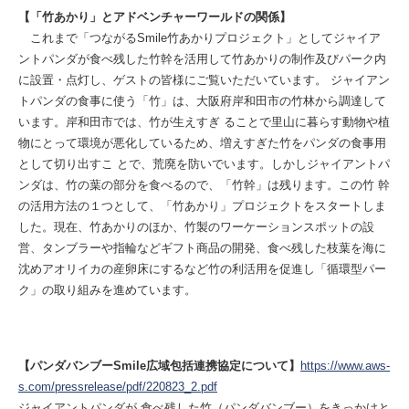
【「竹あかり」とアドベンチャーワールドの関係】
これまで「つながるSmile竹あかりプロジェクト」としてジャイア
ントパンダが食べ残した竹幹を活用して竹あかりの制作及びパーク内
に設置・点灯し、ゲストの皆様にご覧いただいています。 ジャイアン
トパンダの食事に使う「竹」は、大阪府岸和田市の竹林から調達して
います。岸和田市では、竹が生えすぎ ることで里山に暮らす動物や植
物にとって環境が悪化しているため、増えすぎた竹をパンダの食事用
として切り出すこ とで、荒廃を防いでいます。しかしジャイアントパ
ンダは、竹の葉の部分を食べるので、「竹幹」は残ります。この竹 幹
の活用方法の１つとして、「竹あかり」プロジェクトをスタートしま
した。現在、竹あかりのほか、竹製のワーケーションスポットの設
営、タンブラーや指輪などギフト商品の開発、食べ残した枝葉を海に
沈めアオリイカの産卵床にするなど竹の利活用を促進し「循環型パー
ク」の取り組みを進めています。
【パンダバンブーSmile広域包括連携協定について】
https://www.aws-
s.com/pressrelease/pdf/220823_2.pdf
ジャイアントパンダが ⾷べ残した⽵（パンダバンブー）をきっかけと