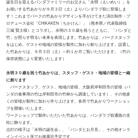
誕生日を迎えるパンダファミリーのお父さん「永明（えいめい）」を
お祝いする竹あかりが９月３日（土）よりパンダラブ前に登場しま
す！これまでパークの竹あかりデザインを手がけてきた演出制作・プ
ロデュース会社「CHIKAKEN〈ちかけん〉」（熊本県／代表取締役
三城 賢⼠様）とコラボし、永明の３０歳を祝うとともに、「パンダと
竹」が照らす明るい未来を表現します。竹あかりは、パークスタッフ
をはじめ、ゲストや地域の皆様が製作に加わり創り上げます。設置し
た竹あかりは、９月３日（土）～約１か月ご覧いただけます。（竹の
保存状態により変更いたします）
永明３０歳を祝う竹あかりは、スタッフ・ゲスト・地域の皆様と一緒
に創ります
パークスタッフ、ゲスト、地域の皆様、大阪府岸和田市の皆様（パ
ンダの食事用の竹は岸和田市の竹林から調達しています）、その他多
くの皆様が製作に加わり作り上げます。各所で竹あかりワークショッ
プを開催いたします。
ワークショップで製作いただいた竹あかりは、パンダラブ前通路の支
柱に飾ります。
点灯の様子は「永明の誕生会」、「パンダとお月見」、その他オンラ
インイベント等でお披露目予定です。