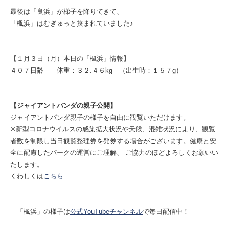
最後は「良浜」が梯子を降りてきて、
「楓浜」はむぎゅっと挟まれていました♪
【１月３日（月）本日の「楓浜」情報】
４０７日齢 体重：３２.４６kg （出生時：１５７g）
【ジャイアントパンダの親子公開】
ジャイアントパンダ親子の様子を自由に観覧いただけます。
※新型コロナウイルスの感染拡大状況や天候、混雑状況により、観覧
者数を制限し当日観覧整理券を発券する場合がございます。健康と安
全に配慮したパークの運営にご理解、 ご協力のほどよろしくお願いい
たします。
くわしくは
こちら
「楓浜」の様子は
公式YouTubeチャンネル
で毎日配信中！