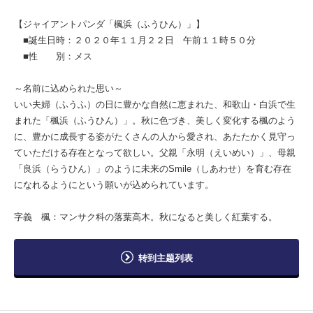
【ジャイアントパンダ「楓浜（ふうひん）」】
■誕生日時：２０２０年１１月２２日 午前１１時５０分
■性 別：メス
～名前に込められた思い～
いい夫婦（ふうふ）の日に豊かな自然に恵まれた、和歌山・白浜で生
まれた「楓浜（ふうひん）」。秋に色づき、美しく変化する楓のよう
に、豊かに成長する姿がたくさんの人から愛され、あたたかく見守っ
ていただける存在となって欲しい。父親「永明（えいめい）」、母親
「良浜（らうひん）」のように未来のSmile（しあわせ）を育む存在
になれるようにという願いが込められています。
字義 楓：マンサク科の落葉高木。秋になると美しく紅葉する。
转到主题列表