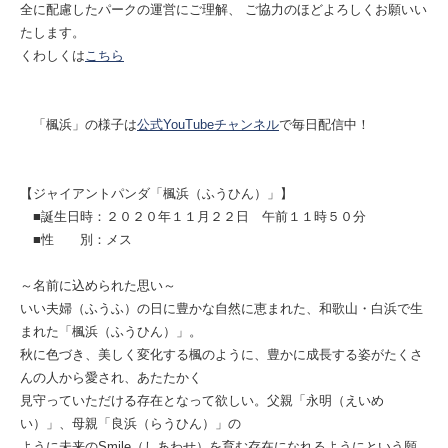
全に配慮したパークの運営にご理解、 ご協力のほどよろしくお願いい
たします。
くわしくは
こちら
「楓浜」の様子は
公式YouTubeチャンネル
で毎日配信中！
【ジャイアントパンダ「楓浜（ふうひん）」】
■誕生日時：２０２０年１１月２２日 午前１１時５０分
■性 別：メス
～名前に込められた思い～
いい夫婦（ふうふ）の日に豊かな自然に恵まれた、和歌山・白浜で生
まれた「楓浜（ふうひん）」。
秋に色づき、美しく変化する楓のように、豊かに成長する姿がたくさ
んの人から愛され、あたたかく
見守っていただける存在となって欲しい。父親「永明（えいめ
い）」、母親「良浜（らうひん）」の
ように未来のSmile（しあわせ）を育む存在になれるようにという願