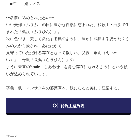
■性 別：メス
〜名前に込められた思い〜
いい夫婦（ふうふ）の日に豊かな自然に恵まれた、和歌山・白浜で生
まれた「楓浜（ふうひん）」。
秋に色づき、美しく変化する楓のように、豊かに成長する姿がたくさ
んの人から愛され、あたたかく
見守っていただける存在となって欲しい。父親「永明（えいめ
い）」、母親「良浜（らうひん）」の
ように未来のSmile（しあわせ）を育む存在になれるようにという願
いが込められています。
字義 楓：マンサク科の落葉高木。秋になると美しく紅葉する。
转到主题列表
ホーム