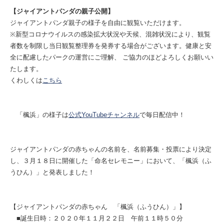
【ジャイアントパンダの親子公開】
ジャイアントパンダ親子の様子を自由に観覧いただけます。
※新型コロナウイルスの感染拡大状況や天候、混雑状況により、観覧
者数を制限し当日観覧整理券を発券する場合がございます。健康と安
全に配慮したパークの運営にご理解、 ご協力のほどよろしくお願いい
たします。
くわしくは
こちら
「楓浜」の様子は
公式YouTubeチャンネル
で毎日配信中！
ジャイアントパンダの赤ちゃんの名前を、名前募集・投票により決定
し、３月１８日に開催した「命名セレモニー」において、「楓浜（ふ
うひん）」と発表しました！
【ジャイアントパンダの赤ちゃん 「楓浜（ふうひん）」】
■誕生日時：２０２０年１１月２２日 午前１１時５０分