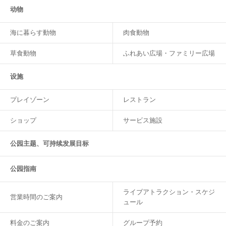
动物
海に暮らす動物
肉食動物
草食動物
ふれあい広場・ファミリー広場
设施
プレイゾーン
レストラン
ショップ
サービス施設
公园主题、可持续发展目标
公园指南
ライブアトラクション・スケジ
営業時間のご案内
ュール
料金のご案内
グループ予約