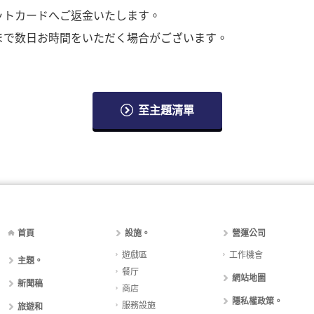
ットカードへご返金いたします。
で数日お時間をいただく場合がございます。
至主題清單
首頁
設施。
營運公司
遊戲區
工作機會
主題。
餐厅
網站地圖
新聞稿
商店
隱私權政策。
服務設施
旅遊和