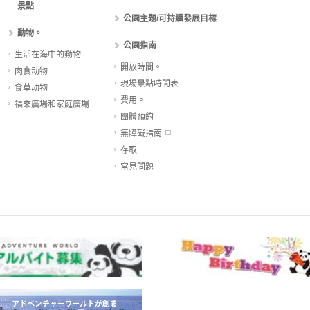
景點
公園主題/可持續發展目標
動物。
公園指南
生活在海中的動物
開放時間。
肉食动物
現場景點時間表
食草动物
費用。
福來廣場和家庭廣場
團體預約
無障礙指南
存取
常見問題