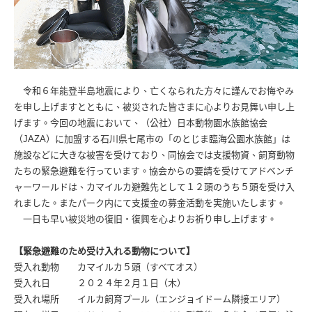
令和６年能登半島地震により、亡くなられた方々に謹んでお悔やみ
を申し上げますとともに、被災された皆さまに心よりお見舞い申し上
げます。今回の地震において、（公社）日本動物園水族館協会
（JAZA）に加盟する石川県七尾市の「のとじま臨海公園水族館」は
施設などに大きな被害を受けており、同協会では支援物資、飼育動物
たちの緊急避難を行っています。協会からの要請を受けてアドベンチ
ャーワールドは、カマイルカ避難先として１２頭のうち５頭を受け入
れました。またパーク内にて支援金の募金活動を実施いたします。
一日も早い被災地の復旧・復興を心よりお祈り申し上げます。
【緊急避難のため受け入れる動物について】
受入れ動物 カマイルカ５頭（すべてオス）
受入れ日 ２０２４年２月１日（木）
受入れ場所 イルカ飼育プール（エンジョイドーム隣接エリア）