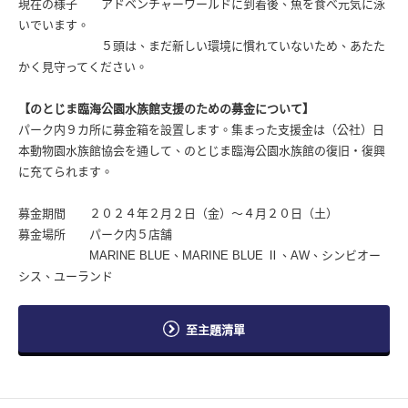
現在の様子 アドベンチャーワールドに到着後、魚を食べ元気に泳
いでいます。
５頭は、まだ新しい環境に慣れていないため、あたた
かく見守ってください。
【のとじま臨海公園水族館支援のための募金について】
パーク内９カ所に募金箱を設置します。集まった支援金は（公社）日
本動物園水族館協会を通して、のとじま臨海公園水族館の復旧・復興
に充てられます。
募金期間 ２０２４年２月２日（金）～４月２０日（土）
募金場所 パーク内５店舗
MARINE BLUE、MARINE BLUE Ⅱ、AW、シンビオー
シス、ユーランド
至主題清單