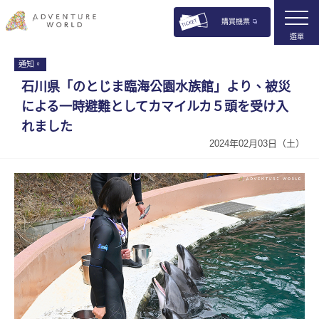
購買機票
選單
通知。
石川県「のとじま臨海公園水族館」より、被災
による一時避難としてカマイルカ５頭を受け入
れました
2024年02月03日（土）